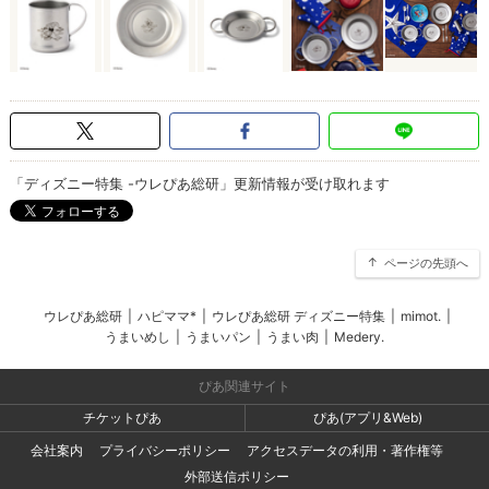
「ディズニー特集 -ウレぴあ総研」更新情報が受け取れます
ページの先頭へ
ウレぴあ総研
|
ハピママ*
|
ウレぴあ総研 ディズニー特集
|
mimot.
|
うまいめし
|
うまいパン
|
うまい肉
|
Medery.
ぴあ関連サイト
チケットぴあ
ぴあ(アプリ&Web)
会社案内
プライバシーポリシー
アクセスデータの利用・著作権等
外部送信ポリシー