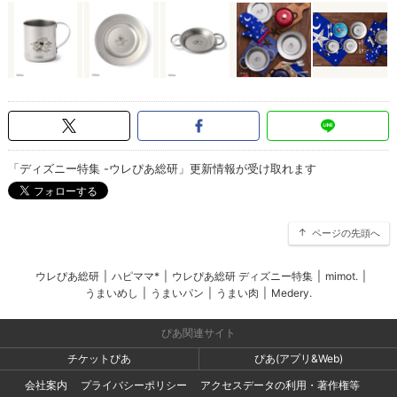
「ディズニー特集 -ウレぴあ総研」更新情報が受け取れます
ページの先頭へ
ウレぴあ総研
|
ハピママ*
|
ウレぴあ総研 ディズニー特集
|
mimot.
|
うまいめし
|
うまいパン
|
うまい肉
|
Medery.
ぴあ関連サイト
チケットぴあ
ぴあ(アプリ&Web)
会社案内
プライバシーポリシー
アクセスデータの利用・著作権等