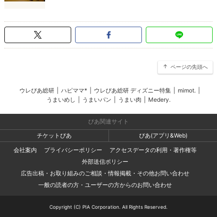
ページの先頭へ
ウレぴあ総研
|
ハピママ*
|
ウレぴあ総研 ディズニー特集
|
mimot.
|
うまいめし
|
うまいパン
|
うまい肉
|
Medery.
ぴあ関連サイト
チケットぴあ
ぴあ(アプリ&Web)
会社案内
プライバシーポリシー
アクセスデータの利用・著作権等
外部送信ポリシー
広告出稿・お取り組みのご相談・情報掲載・その他お問い合わせ
一般の読者の方・ユーザーの方からのお問い合わせ
Copyright (C) PIA Corporation. All Rights Reserved.