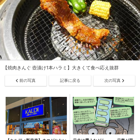
【焼肉きんぐ 壺漬け1本ハラミ】大きくて食べ応え抜群
前の写真
記事に戻る
次の写真