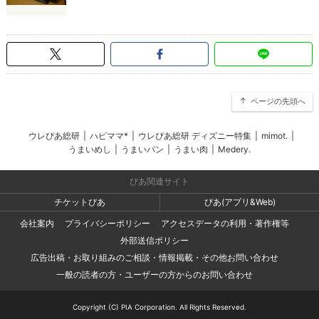
ページの先頭へ
ウレぴあ総研
|
ハピママ*
|
ウレぴあ総研 ディズニー特集
|
mimot.
|
うまいめし
|
うまいパン
|
うまい肉
|
Medery.
ぴあ関連サイト
チケットぴあ
ぴあ(アプリ&Web)
会社案内
プライバシーポリシー
アクセスデータの利用・著作権等
外部送信ポリシー
広告出稿・お取り組みのご相談・情報掲載・その他お問い合わせ
一般の読者の方・ユーザーの方からのお問い合わせ
Copyright (C) PIA Corporation. All Rights Reserved.