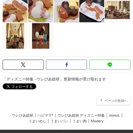
「ディズニー特集 -ウレぴあ総研」更新情報が受け取れます
ページの先頭へ
ウレぴあ総研
|
ハピママ*
|
ウレぴあ総研 ディズニー特集
|
mimot.
|
うまいめし
|
うまいパン
|
うまい肉
|
Medery.