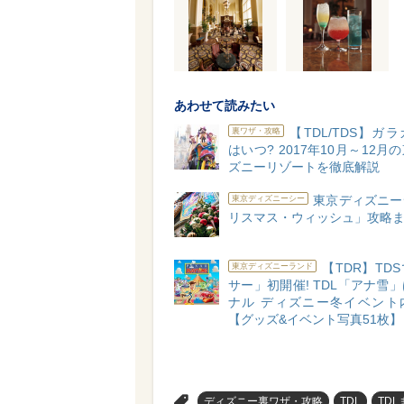
あわせて読みたい
【TDL/TDS】ガ
裏ワザ・攻略
はいつ? 2017年10月～12月
ズニーリゾートを徹底解説
東京ディズニー
東京ディズニーシー
リスマス・ウィッシュ」攻略
【TDR】TD
東京ディズニーランド
サー」初開催! TDL「アナ雪
ナル ディズニー冬イベント
【グッズ&イベント写真51枚】
>
ディズニー裏ワザ・攻略
TDL
TD