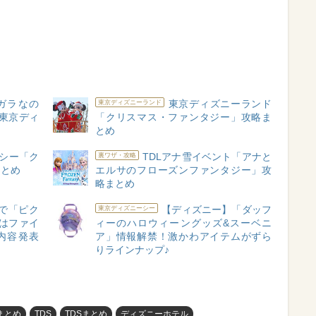
ラガラなの
東京ディズニーランド
東京ディズニーランド
の東京ディ
「クリスマス・ファンタジー」攻略ま
とめ
シー「ク
TDLアナ雪イベント「アナと
裏ワザ・攻略
まとめ
エルサのフローズンファンタジー」攻
略まとめ
Sで「ピク
【ディズニー】「ダッフ
東京ディズニーシー
」はファイ
ィーのハロウィーングッズ&スーベニ
内容発表
ア」情報解禁！激かわアイテムがずら
りラインナップ♪
Lまとめ
TDS
TDSまとめ
ディズニーホテル