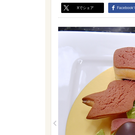
Xでシェア
Faceboo
<