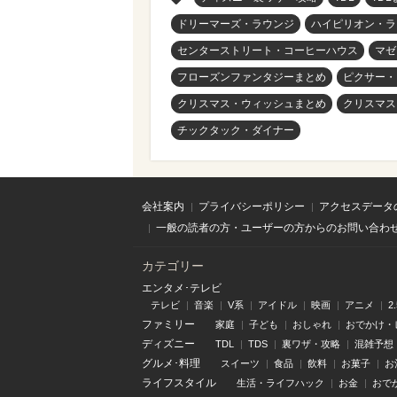
ドリーマーズ・ラウンジ
ハイピリオン・ラ
センターストリート・コーヒーハウス
マゼ
フローズンファンタジーまとめ
ピクサー・
クリスマス・ウィッシュまとめ
クリスマス
チックタック・ダイナー
会社案内
プライバシーポリシー
アクセスデータ
一般の読者の方・ユーザーの方からのお問い合わ
カテゴリー
エンタメ･テレビ
テレビ
音楽
V系
アイドル
映画
アニメ
2
ファミリー
家庭
子ども
おしゃれ
おでかけ・
ディズニー
TDL
TDS
裏ワザ・攻略
混雑予想
グルメ･料理
スイーツ
食品
飲料
お菓子
お
ライフスタイル
生活・ライフハック
お金
おで