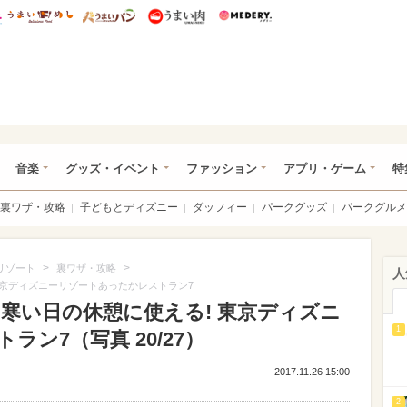
総研 ディズニー特集
mimot.
うまいめし
うまいパン
うまい肉
Medery.
ズニー特集 -ウレぴあ総研
音楽
グッズ・イベント
ファッション
アプリ・ゲーム
特
裏ワザ・攻略
子どもとディズニー
ダッフィー
パークグッズ
パークグルメ
>
>
リゾート
裏ワザ・攻略
人
 東京ディズニーリゾートあったかレストラン7
冬の寒い日の休憩に使える! 東京ディズニ
1
ン7（写真 20/27）
2017.11.26 15:00
2