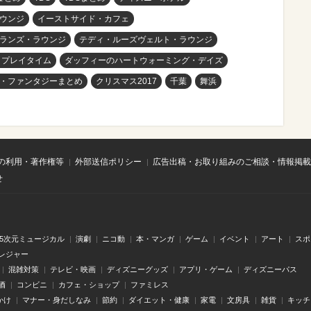
ウンジ
イーストサイド・カフェ
ランズ・ラウンジ
テディ・ルーズヴェルト・ラウンジ
 プレイタイム
ダッフィーのハートウォーミング・デイズ
・ファンタジーまとめ
クリスマス2017
千葉
舞浜
の利用・著作権等
外部送信ポリシー
広告出稿・お取り組みのご相談・情報掲載
せ
.5次元ミュージカル
演劇
ニコ動
本・マンガ
ゲーム
イベント
アート
スポ
レジャー
混雑対策
テレビ・映画
ディズニーグッズ
アプリ・ゲーム
ディズニーパス
酒
コンビニ
カフェ・ショップ
ファミレス
かけ
マナー・身だしなみ
節約
ダイエット・健康
家電
文房具
雑貨
キッチ