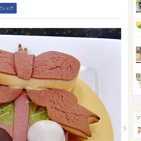
kでシェア
3
4
5
ソ