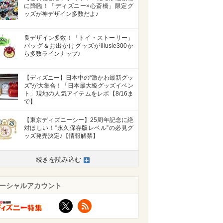
に降臨！「ディズニー×心斎橋」限定グ
ッズが神デザイン多数だよ♪
良デザイン多数！「トイ・ストーリー」
バッグ＆お出かけグッズがillusie300か
ら多数ラインナップ♪
【ディズニー】日本中の“激かわ最新グッ
ズ”が大集合！「日本最大級グッズイベン
ト」現地の人気アイテムをレポ【8/16ま
で】
【東京ディズニーシー】25周年記念に絶
対ほしい！“永久保存版レベル”の必見グ
ッズ発売決定♪【情報解禁】
続きを読み込む
ーシャルアカウント
>
X
RSS