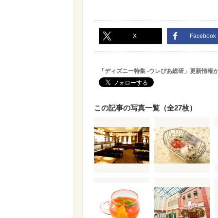
X
Facebook
「ディズニー特集 -ウレぴあ総研」更新情報
この記事の写真一覧（全27枚）