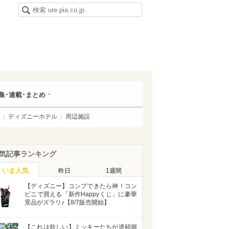
集･連載･まとめ
ディズニーホテル
周辺施設
気記事ランキング
いま人気
昨日
1週間
【ディズニー】コンプできたら神！コン
ビニで買える「新作Happyくじ」に豪華
景品がズラリ♪【8/7販売開始】
【これは欲しい】ミッキーたちが道頓堀