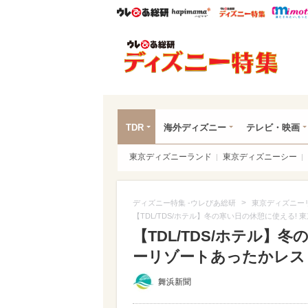
ウレぴあ総研
ハピママ*
ウレぴあ
ディ
TDR
海外ディズニー
テレビ・映画
東京ディズニーランド
東京ディズニーシー
>
ディズニー特集 -ウレぴあ総研
東京ディズニー
【TDL/TDS/ホテル】冬の寒い日の休憩に使える!
【TDL/TDS/ホテル】
ーリゾートあったかレストラ
舞浜新聞