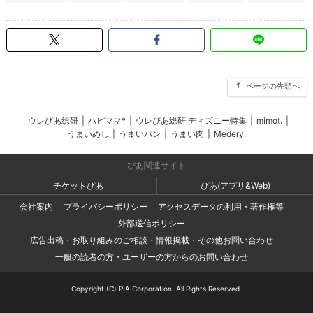
ページの先頭へ
ウレぴあ総研
|
ハピママ*
|
ウレぴあ総研 ディズニー特集
|
mimot.
|
うまいめし
|
うまいパン
|
うまい肉
|
Medery.
ぴあ関連サイト
チケットぴあ
ぴあ(アプリ&Web)
会社案内
プライバシーポリシー
アクセスデータの利用・著作権等
外部送信ポリシー
広告出稿・お取り組みのご相談・情報掲載・その他お問い合わせ
一般の読者の方・ユーザーの方からのお問い合わせ
Copyright (C) PIA Corporation. All Rights Reserved.