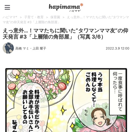
ハピママ*
ハピママ*
>
子育て・教育
>
保育園
>
えっ意外…！ママたちに聞いた“タワマンマ
マ友”の仰天発言 #3「上層階の角部屋」
えっ意外…！ママたちに聞いた“タワマンママ友”の仰
天発言 #3「上層階の角部屋」（写真 3/6）
高橋 マミ
・
上田 耀子
2022.3.9 12:00