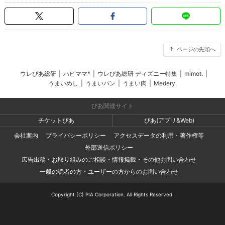
ページの先頭へ
ウレぴあ総研
|
ハピママ*
|
ウレぴあ総研 ディズニー特集
|
mimot.
|
うまいめし
|
うまいパン
|
うまい肉
|
Medery.
ぴあ関連サイト
チケットぴあ
ぴあ(アプリ&Web)
会社案内
プライバシーポリシー
アクセスデータの利用・著作権等
外部送信ポリシー
広告出稿・お取り組みのご相談・情報掲載・その他お問い合わせ
一般の読者の方・ユーザーの方からのお問い合わせ
Copyright (C) PIA Corporation. All Rights Reserved.