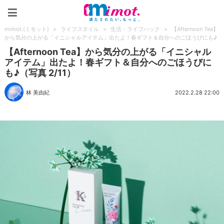
mimot.(ミモット)
mimot.(ミモット)
>
ライフスタイル
>
生活・ライフハック
>
【Afternoon Tea】
から気分の上がる「イニシャルアイテム」出たよ！春ギフト＆自分へのごほうびにも♪
【Afternoon Tea】から気分の上がる「イニシャル
アイテム」出たよ！春ギフト＆自分へのごほうびに
も♪（写真 2/11）
林 美由紀
2022.2.28 22:00