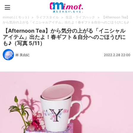
mimot.(ミモット)
mimot.(ミモット)
>
ライフスタイル
>
生活・ライフハック
>
【Afternoon Tea】
から気分の上がる「イニシャルアイテム」出たよ！春ギフト＆自分へのごほうびにも♪
【Afternoon Tea】から気分の上がる「イニシャル
アイテム」出たよ！春ギフト＆自分へのごほうびに
も♪（写真 5/11）
林 美由紀
2022.2.28 22:00