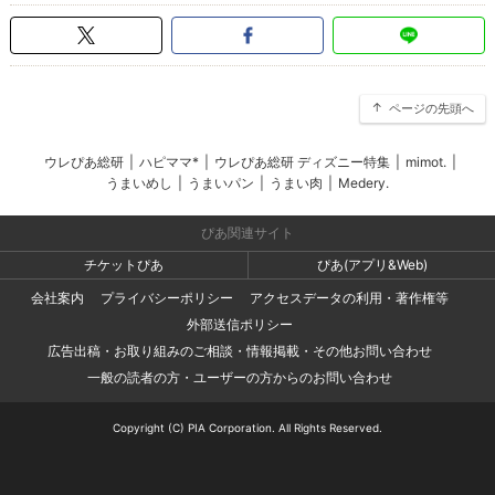
ページの先頭へ
ウレぴあ総研
|
ハピママ*
|
ウレぴあ総研 ディズニー特集
|
mimot.
|
うまいめし
|
うまいパン
|
うまい肉
|
Medery.
ぴあ関連サイト
チケットぴあ
ぴあ(アプリ&Web)
会社案内
プライバシーポリシー
アクセスデータの利用・著作権等
外部送信ポリシー
広告出稿・お取り組みのご相談・情報掲載・その他お問い合わせ
一般の読者の方・ユーザーの方からのお問い合わせ
Copyright (C) PIA Corporation. All Rights Reserved.