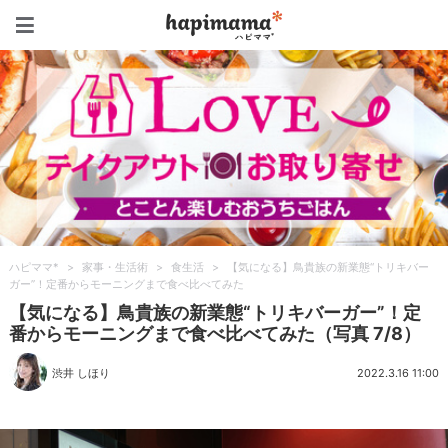
ハピママ*
ハピママ*
>
家事・生活術
>
食生活
>
【気になる】鳥貴族の新業態“トリキバー
ガー”！定番からモーニングまで食べ比べてみた
【気になる】鳥貴族の新業態“トリキバーガー”！定
番からモーニングまで食べ比べてみた（写真 7/8）
渋井 しほり
2022.3.16 11:00