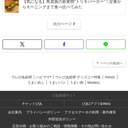
【気になる】鳥貴族の新業態“トリキバーガー”！定番か
らモーニングまで食べ比べてみた
次のページ
ページの先頭へ
ウレぴあ総研
|
ハピママ*
|
ウレぴあ総研 ディズニー特集
|
mimot.
|
うまいめし
|
うまいパン
|
うまい肉
|
Medery.
ぴあ関連サイト
チケットぴあ
ぴあ(アプリ&Web)
会社案内
プライバシーポリシー
アクセスデータの利用・著作権等
外部送信ポリシー
広告出稿・お取り組みのご相談・情報掲載・その他お問い合わせ