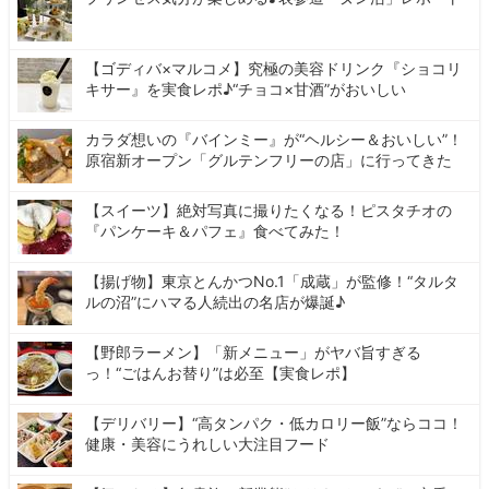
【ゴディバ×マルコメ】究極の美容ドリンク『ショコリ
キサー』を実食レポ♪“チョコ×甘酒”がおいしい
カラダ想いの『バインミー』が“ヘルシー＆おいしい”！
原宿新オープン「グルテンフリーの店」に行ってきた
【スイーツ】絶対写真に撮りたくなる！ピスタチオの
『パンケーキ＆パフェ』食べてみた！
【揚げ物】東京とんかつNo.1「成蔵」が監修！“タルタ
ルの沼”にハマる人続出の名店が爆誕♪
【野郎ラーメン】「新メニュー」がヤバ旨すぎる
っ！“ごはんお替り”は必至【実食レポ】
【デリバリー】“高タンパク・低カロリー飯”ならココ！
健康・美容にうれしい大注目フード