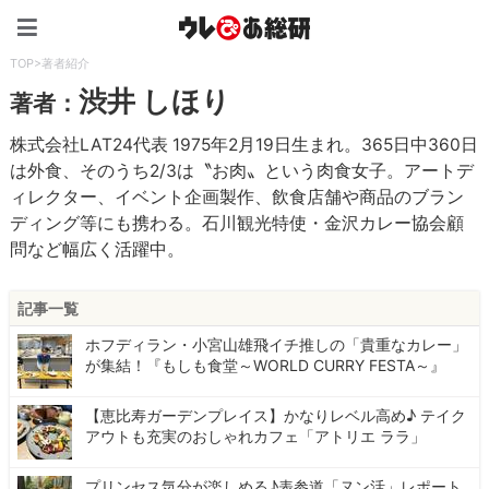
ウレぴあ総研（うれぴあ）
TOP
>
著者紹介
渋井 しほり
著者：
株式会社LAT24代表 1975年2月19日生まれ。365日中360日
は外食、そのうち2/3は〝お肉〟という肉食女子。アートデ
ィレクター、イベント企画製作、飲食店舗や商品のブラン
ディング等にも携わる。石川観光特使・金沢カレー協会顧
問など幅広く活躍中。
記事一覧
ホフディラン・小宮山雄飛イチ推しの「貴重なカレー」
が集結！『もしも食堂～WORLD CURRY FESTA～』
【恵比寿ガーデンプレイス】かなりレベル高め♪ テイク
アウトも充実のおしゃれカフェ「アトリエ ララ」
プリンセス気分が楽しめる♪表参道「ヌン活」レポート