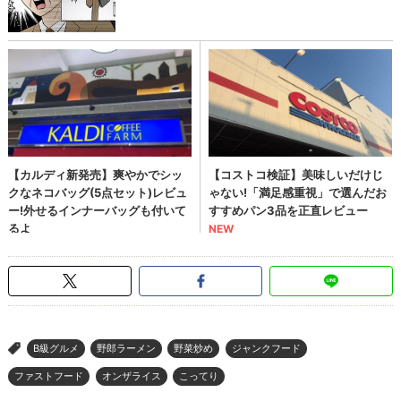
B級グルメ
野郎ラーメン
野菜炒め
ジャンクフード
>
ファストフード
オンザライス
こってり