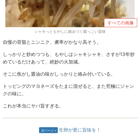
すべての画像
シャキっともやしに絡みつく脂っこい旨味
自慢の背脂とニンニク、虜率がかなり高そう。
しっかりと炒めつつも、もやしはシャキシャキ、さすが13年炒
めているだけあって、絶妙の火加減。
そこに焦がし醤油の味がしっかりと絡み付いている。
トッピングのマヨネーズをたまに混ぜると、また究極にジャン
クの味に。
これが本当にヤバ旨すぎる。
生卵が更に旨味を！
次ページ