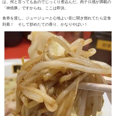
は、何と言ってもあのでじっくり煮込んだ、肉テロ感が満載の
「神焼豚」ですからね、ここは即決。
食券を渡し、ジュージューと心地よい音に聞き惚れてたら定食
到着！ そして炒めたての香り、かなりやばい！