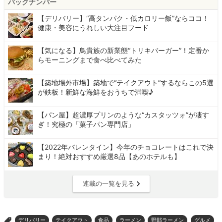
バックナンバー
【デリバリー】“高タンパク・低カロリー飯”ならココ！
健康・美容にうれしい大注目フード
【気になる】鳥貴族の新業態“トリキバーガー”！定番か
らモーニングまで食べ比べてみた
【築地場外市場】築地で“テイクアウト”するならこの5選
が鉄板！新鮮な海鮮をおうちで満喫♪
【パン屋】超濃厚プリンのような“カスタッツォ”が凄す
ぎ！究極の「菓子パン専門店」
【2022年バレンタイン】今年のチョコレートはこれで決
まり！絶対おすすめ厳選8品【あのホテルも】
連載の一覧を見る
デリバリー
テイクアウト
食品
ラーメン
野郎ラーメン
グルメ
>