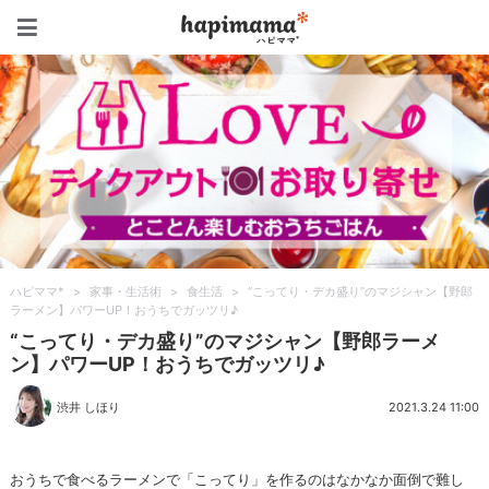
ハピママ*
ハピママ*
>
家事・生活術
>
食生活
>
“こってり・デカ盛り”のマジシャン【野郎
ラーメン】パワーUP！おうちでガッツリ♪
“こってり・デカ盛り”のマジシャン【野郎ラーメ
ン】パワーUP！おうちでガッツリ♪
渋井 しほり
2021.3.24 11:00
おうちで食べるラーメンで「こってり」を作るのはなかなか面倒で難し