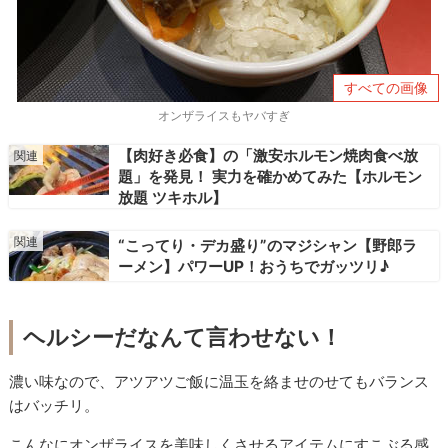
すべての画像
オンザライスもヤバすぎ
【肉好き必食】の「激安ホルモン焼肉食べ放
題」を発見！ 実力を確かめてみた【ホルモン
放題 ツキホル】
“こってり・デカ盛り”のマジシャン【野郎ラ
ーメン】パワーUP！おうちでガッツリ♪
ヘルシーだなんて言わせない！
濃い味なので、アツアツご飯に温玉を絡ませのせてもバランス
はバッチリ。
こんなにオンザライスを美味しくさせるアイテムにすこぶる感