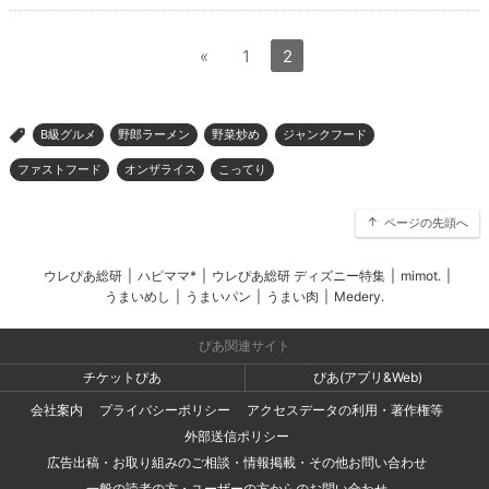
«
1
2
B級グルメ
野郎ラーメン
野菜炒め
ジャンクフード
>
ファストフード
オンザライス
こってり
ページの先頭へ
ウレぴあ総研
|
ハピママ*
|
ウレぴあ総研 ディズニー特集
|
mimot.
|
うまいめし
|
うまいパン
|
うまい肉
|
Medery.
ぴあ関連サイト
チケットぴあ
ぴあ(アプリ&Web)
会社案内
プライバシーポリシー
アクセスデータの利用・著作権等
外部送信ポリシー
広告出稿・お取り組みのご相談・情報掲載・その他お問い合わせ
一般の読者の方・ユーザーの方からのお問い合わせ