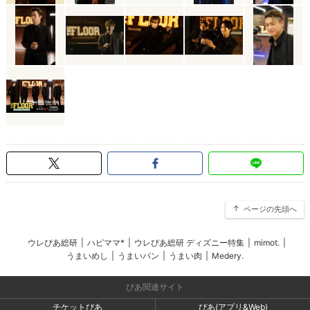
ページの先頭へ
ウレぴあ総研
|
ハピママ*
|
ウレぴあ総研 ディズニー特集
|
mimot.
|
うまいめし
|
うまいパン
|
うまい肉
|
Medery.
ぴあ関連サイト
チケットぴあ
ぴあ(アプリ&Web)