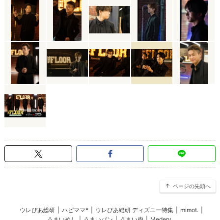
ページの先頭へ
ウレぴあ総研
|
ハピママ*
|
ウレぴあ総研 ディズニー特集
|
mimot.
|
うまいめし
|
うまいパン
|
うまい肉
|
Medery.