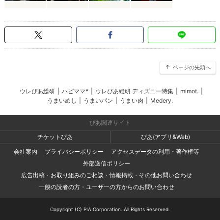
ページの先頭へ
ウレぴあ総研
|
ハピママ*
|
ウレぴあ総研 ディズニー特集
|
mimot.
|
うまいめし
|
うまいパン
|
うまい肉
|
Medery.
ぴあ関連サイト
チケットぴあ
ぴあ(アプリ&Web)
会社案内
プライバシーポリシー
アクセスデータの利用・著作権等
外部送信ポリシー
広告出稿・お取り組みのご相談・情報掲載・その他お問い合わせ
一般の読者の方・ユーザーの方からのお問い合わせ
Copyright (C) PIA Corporation. All Rights Reserved.