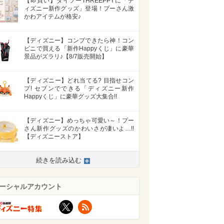
【即買い】ダイソーTHREEPPYに「デ
ィズニー新作グッズ」登場！プーさん激
かわアイテムが格安♪
【ディズニー】コンプできたら神！コン
ビニで買える「新作Happyくじ」に豪華
景品がズラリ♪【8/7販売開始】
【ディズニー】どれ当てる? 目指せコン
プ! セブンでできる「ディズニー新作
Happyくじ」に豪華グッズ大集合!!
【ディズニー】めっちゃ可愛い～！プー
さん新作グッズのかわいさが凄いよ…!!
【ディズニーストア】
続きを読み込む
ーシャルアカウント
X
RSS