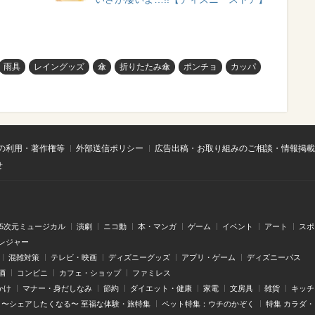
雨具
レイングッズ
傘
折りたたみ傘
ポンチョ
カッパ
の利用・著作権等
外部送信ポリシー
広告出稿・お取り組みのご相談・情報掲載
せ
.5次元ミュージカル
演劇
ニコ動
本・マンガ
ゲーム
イベント
アート
スポ
レジャー
混雑対策
テレビ・映画
ディズニーグッズ
アプリ・ゲーム
ディズニーパス
酒
コンビニ
カフェ・ショップ
ファミレス
かけ
マナー・身だしなみ
節約
ダイエット・健康
家電
文房具
雑貨
キッチ
〜シェアしたくなる〜 至福な体験・旅特集
ペット特集：ウチのかぞく
特集 カラダ