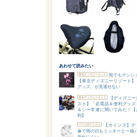
あわせて読みたい
雨でもテンシ
東京ディズニーランド
【東京ディズニーリゾート】
グッズ」が見逃せない
【ディズニー
東京ディズニーランド
スト】「必需品＆便利グッズ
＆シー常連に聞いてみた！【
利】
【カインズ】デ
パーク外アイテム
傘で雨の日もミッキーと一緒♪
折れにくい