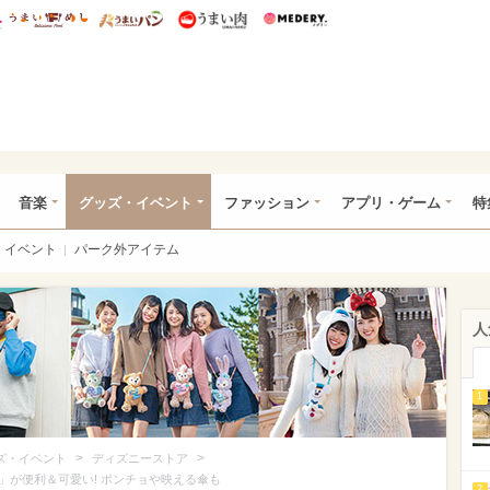
総研 ディズニー特集
mimot.
うまいめし
うまいパン
うまい肉
Medery.
ズニー特集 -ウレぴあ総研
音楽
グッズ・イベント
ファッション
アプリ・ゲーム
特
イベント
パーク外アイテム
人
1
>
>
ズ・イベント
ディズニーストア
」が便利＆可愛い! ポンチョや映える傘も
2