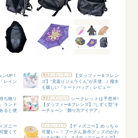
ョンUP！
【ダッフィー&フレン
東京ディズニーランド
「レイン
ズ】“見返りジェラくん”が天使…♪ 撥水
も嬉しい「トートバッグ」レビュー
持ち物リ
シークレットは予想外!
東京ディズニーシー
」ランド
【ダッフィー&フレンズ】“しずく型”キ
あると便
ーチェーン「飾り方アイデア」
ィズニー
【ディズニー】めっちゃ
ディズニーストア
可愛くて
可愛い～！プーさん新作グッズのかわ
いさが凄いよ…!!【ディズニーストア】