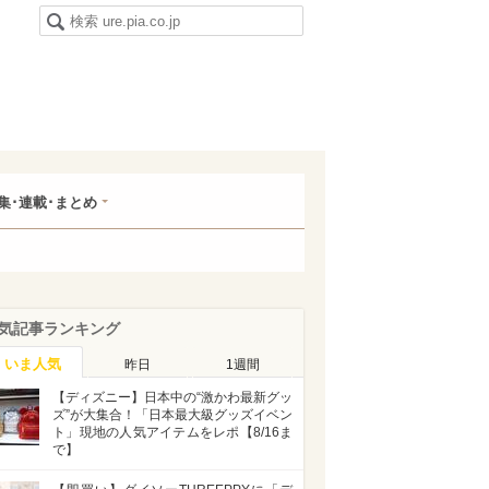
集･連載･まとめ
気記事ランキング
いま人気
昨日
1週間
【ディズニー】日本中の“激かわ最新グッ
ズ”が大集合！「日本最大級グッズイベン
ト」現地の人気アイテムをレポ【8/16ま
で】