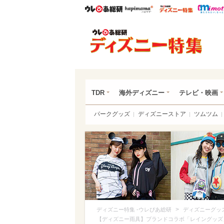
ウレぴあ総研
ハピママ*
ウレぴあ
ディ
TDR
海外ディズニー
テレビ・映画
パークグッズ
ディズニーストア
ツムツム
>
ディズニー特集 -ウレぴあ総研
ディズニーグッ
【ディズニー雨具】ブランドコラボ「レイングッズ