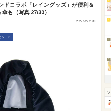
ンドコラボ「レイングッズ」が便利＆
傘も（写真 27/30）
3
2022.5.27 11:00
kでシェア
4
5
ソ