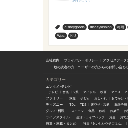
>
disneygoods
disneyfashion
梅雨
Wpc.
KiU
会社案内
プライバシーポリシー
アクセスデータ
一般の読者の方・ユーザーの方からのお問い合わ
カテゴリー
エンタメ･テレビ
テレビ
音楽
V系
アイドル
映画
アニメ
2
ファミリー
家庭
子ども
おしゃれ
おでかけ・
ディズニー
TDL
TDS
裏ワザ・攻略
混雑予想
グルメ･料理
スイーツ
食品
飲料
お菓子
お
ライフスタイル
生活・ライフハック
お金
おで
特集
・
連載
・
まとめ
特集『おいしいウチごはん』