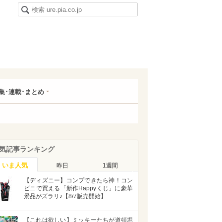
集･連載･まとめ
気記事ランキング
いま人気
昨日
1週間
【ディズニー】コンプできたら神！コン
ビニで買える「新作Happyくじ」に豪華
景品がズラリ♪【8/7販売開始】
【これは欲しい】ミッキーたちが道頓堀