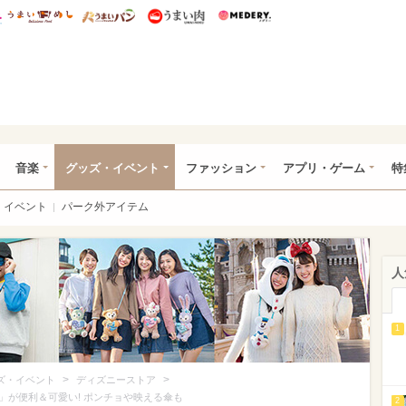
総研 ディズニー特集
mimot.
うまいめし
うまいパン
うまい肉
Medery.
ズニー特集 -ウレぴあ総研
音楽
グッズ・イベント
ファッション
アプリ・ゲーム
特
イベント
パーク外アイテム
人
1
>
>
ズ・イベント
ディズニーストア
」が便利＆可愛い! ポンチョや映える傘も
2