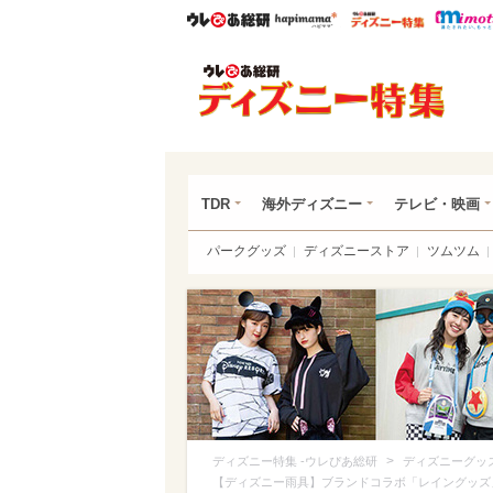
ウレぴあ総研
ハピママ*
ウレぴあ
ディ
TDR
海外ディズニー
テレビ・映画
パークグッズ
ディズニーストア
ツムツム
>
ディズニー特集 -ウレぴあ総研
ディズニーグッ
【ディズニー雨具】ブランドコラボ「レイングッズ