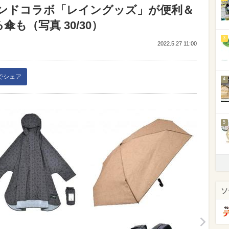
ンドコラボ「レイングッズ」が便利＆
傘も（写真 30/30）
3
2022.5.27 11:00
kでシェア
4
5
ソ