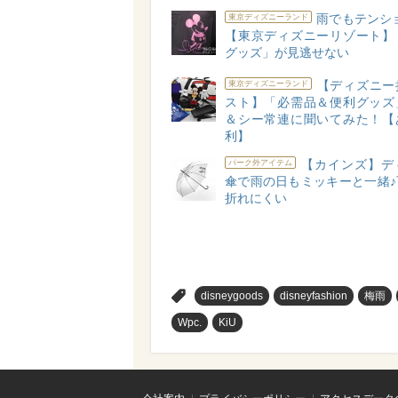
雨でもテンシ
東京ディズニーランド
【東京ディズニーリゾート】
グッズ」が見逃せない
【ディズニー
東京ディズニーランド
スト】「必需品＆便利グッズ
＆シー常連に聞いてみた！【
利】
【カインズ】デ
パーク外アイテム
傘で雨の日もミッキーと一緒♪
折れにくい
>
disneygoods
disneyfashion
梅雨
Wpc.
KiU