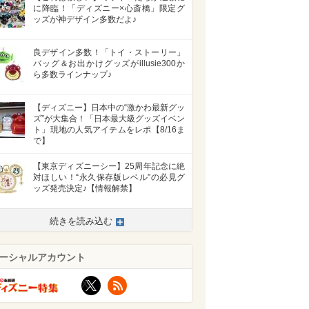
に降臨！「ディズニー×心斎橋」限定グ
ッズが神デザイン多数だよ♪
良デザイン多数！「トイ・ストーリー」
バッグ＆お出かけグッズがillusie300か
ら多数ラインナップ♪
【ディズニー】日本中の“激かわ最新グッ
ズ”が大集合！「日本最大級グッズイベン
ト」現地の人気アイテムをレポ【8/16ま
で】
【東京ディズニーシー】25周年記念に絶
対ほしい！“永久保存版レベル”の必見グ
ッズ発売決定♪【情報解禁】
続きを読み込む
ーシャルアカウント
X
RSS
>