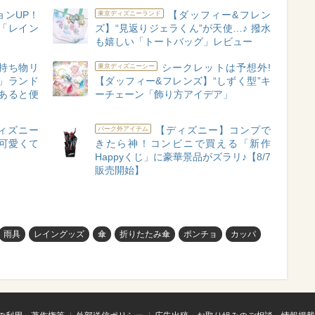
ョンUP！
【ダッフィー&フレン
東京ディズニーランド
「レイン
ズ】“見返りジェラくん”が天使…♪ 撥水
も嬉しい「トートバッグ」レビュー
持ち物リ
シークレットは予想外!
東京ディズニーシー
」ランド
【ダッフィー&フレンズ】“しずく型”キ
あると便
ーチェーン「飾り方アイデア」
ィズニー
【ディズニー】コンプで
パーク外アイテム
可愛くて
きたら神！コンビニで買える「新作
Happyくじ」に豪華景品がズラリ♪【8/7
販売開始】
雨具
レイングッズ
傘
折りたたみ傘
ポンチョ
カッパ