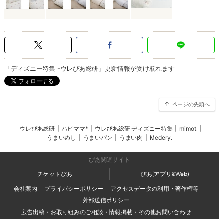
「ディズニー特集 -ウレぴあ総研」更新情報が受け取れます
ページの先頭へ
ウレぴあ総研
|
ハピママ*
|
ウレぴあ総研 ディズニー特集
|
mimot.
|
うまいめし
|
うまいパン
|
うまい肉
|
Medery.
ぴあ関連サイト
チケットぴあ
ぴあ(アプリ&Web)
会社案内
プライバシーポリシー
アクセスデータの利用・著作権等
外部送信ポリシー
広告出稿・お取り組みのご相談・情報掲載・その他お問い合わせ