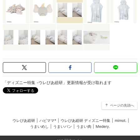
「ディズニー特集 -ウレぴあ総研」更新情報が受け取れます
ページの先頭へ
ウレぴあ総研
|
ハピママ*
|
ウレぴあ総研 ディズニー特集
|
mimot.
|
うまいめし
|
うまいパン
|
うまい肉
|
Medery.