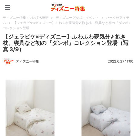
ディズニー特集 -ウレぴあ
ディズニー特集 -ウレぴあ総研
>
ディズニーグッズ・イベント
>
パーク外アイテ
ム
>
【ジェラピケ×ディズニー】ふわふわ夢気分♪ 抱き枕、寝具など初の『ダンボ』
コレクション登場
【ジェラピケ×ディズニー】ふわふわ夢気分♪ 抱き
枕、寝具など初の『ダンボ』コレクション登場（写
真 3/9）
ディズニー特集
2022.6.27 11:00