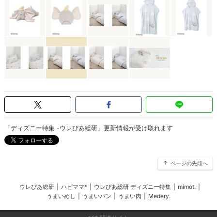
「ディズニー特集 -ウレぴあ総研」更新情報が受け取れます
ページの先頭へ
ウレぴあ総研
|
ハピママ*
|
ウレぴあ総研 ディズニー特集
|
mimot.
|
うまいめし
|
うまいパン
|
うまい肉
|
Medery.