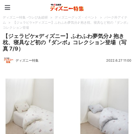
ディズニー特集 -ウレぴあ
ディズニー特集 -ウレぴあ総研
>
ディズニーグッズ・イベント
>
パーク外アイテ
ム
>
【ジェラピケ×ディズニー】ふわふわ夢気分♪ 抱き枕、寝具など初の『ダンボ』
コレクション登場
【ジェラピケ×ディズニー】ふわふわ夢気分♪ 抱き
枕、寝具など初の『ダンボ』コレクション登場（写
真 7/9）
ディズニー特集
2022.6.27 11:00