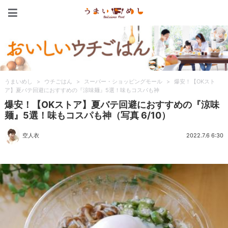
うまいめし
うまいめし
>
ウチごはん
>
スーパー・ショッピングモール
>
爆安！【OKスト
ア】夏バテ回避におすすめの『涼味麺』5選！味もコスパも神
爆安！【OKストア】夏バテ回避におすすめの『涼味
麺』5選！味もコスパも神（写真 6/10）
空人衣
2022.7.6 6:30