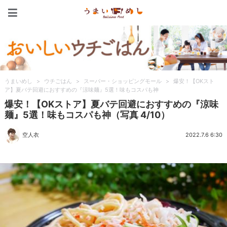
うまいめし
うまいめし
>
ウチごはん
>
スーパー・ショッピングモール
>
爆安！【OKスト
ア】夏バテ回避におすすめの『涼味麺』5選！味もコスパも神
爆安！【OKストア】夏バテ回避におすすめの『涼味
麺』5選！味もコスパも神（写真 4/10）
空人衣
2022.7.6 6:30