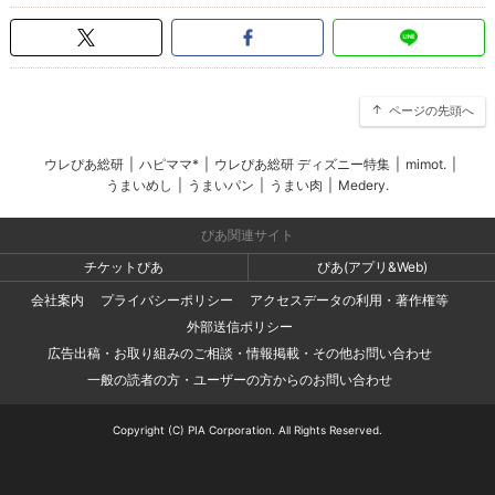
ページの先頭へ
ウレぴあ総研
|
ハピママ*
|
ウレぴあ総研 ディズニー特集
|
mimot.
|
うまいめし
|
うまいパン
|
うまい肉
|
Medery.
ぴあ関連サイト
チケットぴあ
ぴあ(アプリ&Web)
会社案内
プライバシーポリシー
アクセスデータの利用・著作権等
外部送信ポリシー
広告出稿・お取り組みのご相談・情報掲載・その他お問い合わせ
一般の読者の方・ユーザーの方からのお問い合わせ
Copyright (C) PIA Corporation. All Rights Reserved.