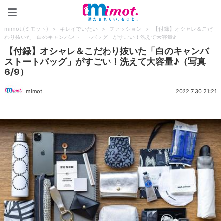
mimot.(ミモット)
mimot.(ミモット)
>
キレイでいたい
>
ファッション
>
【付録】オシャレ＆こだ
わり抜いた「白のキャンバストートバッグ」がすごい！洗えて大容量♪
【付録】オシャレ＆こだわり抜いた「白のキャンバ
ストートバッグ」がすごい！洗えて大容量♪（写真
6/9）
mimot.
2022.7.30 21:21