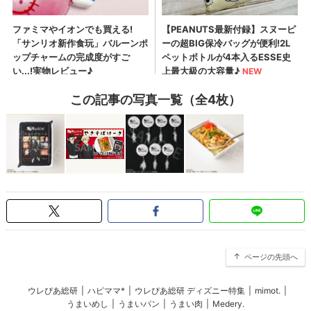
この記事の写真一覧（全4枚）
ページの先頭へ
ウレぴあ総研
|
ハピママ*
|
ウレぴあ総研 ディズニー特集
|
mimot.
|
うまいめし
|
うまいパン
|
うまい肉
|
Medery.