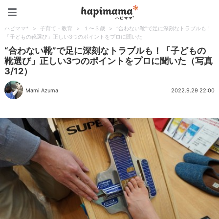
ハピママ*
ハピママ*
>
子育て・教育
>
１〜３歳
>
“合わない靴”で足に深刻なトラブルも！
「子どもの靴選び」正しい3つのポイントをプロに聞いた
“合わない靴”で足に深刻なトラブルも！「子どもの
靴選び」正しい3つのポイントをプロに聞いた（写真
3/12）
Mami Azuma
2022.9.29 22:00