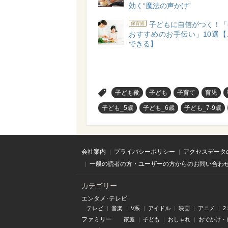
効く“魔法の声かけ”
子どもに自信がつく！「
保育園
おすすめのお手伝い」10選【
できる】
>
子ども靴
子ども
子育て
育児
子ども_5歳
子ども_6歳
子ども_7-9歳
会社案内
プライバシーポリシー
アクセスデータ
一般の読者の方・ユーザーの方からのお問い合わ
カテゴリー
エンタメ･テレビ
テレビ
音楽
V系
アイドル
映画
アニメ
2
ファミリー
家庭
子ども
おしゃれ
おでかけ・