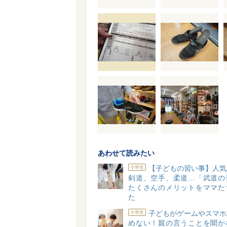
あわせて読みたい
【子どもの習い事】人気
小学生
剣道、空手、柔道…「武道の
たくさんのメリットをママた
た
子どもがゲームやスマホ
小学生
めない！親の言うことを聞か