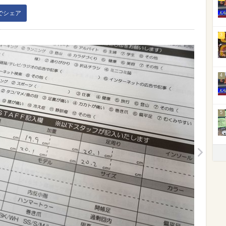
kでシェア
3
4
5