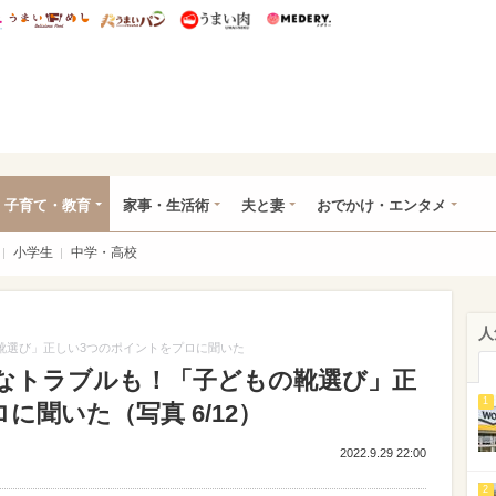
総研 ディズニー特集
mimot.
うまいめし
うまいパン
うまい肉
Medery.
ママ*
子育て・教育
家事・生活術
夫と妻
おでかけ・エンタメ
小学生
中学・高校
人
靴選び」正しい3つのポイントをプロに聞いた
刻なトラブルも！「子どもの靴選び」正
1
に聞いた（写真 6/12）
2022.9.29 22:00
2