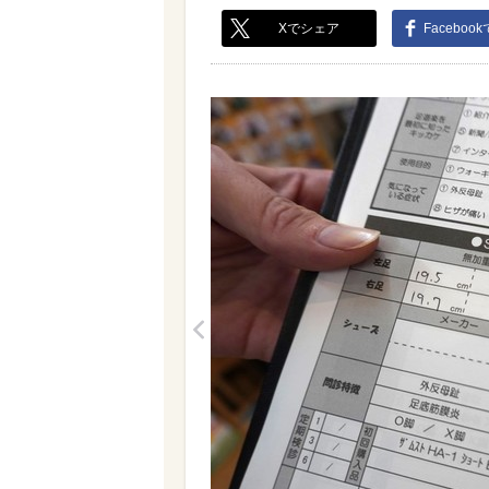
Xでシェア
Faceboo
<