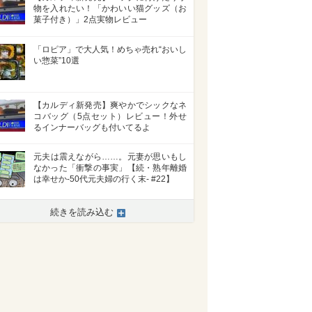
物を入れたい！「かわいい猫グッズ（お
菓子付き）」2点実物レビュー
「ロピア」で大人気！めちゃ売れ“おいし
い惣菜”10選
【カルディ新発売】爽やかでシックなネ
コバッグ（5点セット）レビュー！外せ
るインナーバッグも付いてるよ
元夫は震えながら……。元妻が思いもし
なかった「衝撃の事実」【続・熟年離婚
は幸せか-50代元夫婦の行く末- #22】
>
続きを読み込む