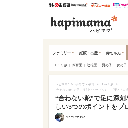
ウレぴあ総研
ハピママ*
ウレぴあ
ハピ
ファミリー
妊娠・出産
赤ちゃん
１〜３歳
保育園
幼稚園
男の子
女の子
>
>
>
ハピママ*
子育て・教育
１〜３歳
“合わない靴”で足に深刻なトラブルも！「子どもの
“合わない靴”で足に深
しい3つのポイントをプロ
Mami Azuma