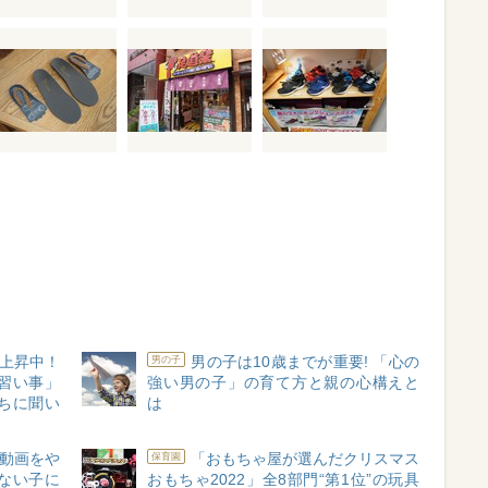
上昇中！
男の子は10歳までが重要! 「心の
男の子
習い事」
強い男の子」の育て方と親の心構えと
ちに聞い
は
動画をや
「おもちゃ屋が選んだクリスマス
保育園
ない子に
おもちゃ2022」全8部門“第1位”の玩具