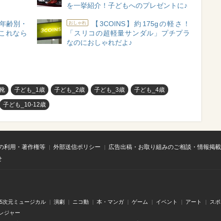
を一挙紹介！子どもへのプレゼントに♪
年齢別・
【3COINS】約175gの軽さ！
おしゃれ
これなら
「スリコの超軽量サンダル」プチプラ
なのにおしゃれだよ♪
靴
子ども_1歳
子ども_2歳
子ども_3歳
子ども_4歳
子ども_10-12歳
の利用・著作権等
外部送信ポリシー
広告出稿・お取り組みのご相談・情報掲載
せ
.5次元ミュージカル
演劇
ニコ動
本・マンガ
ゲーム
イベント
アート
スポ
レジャー