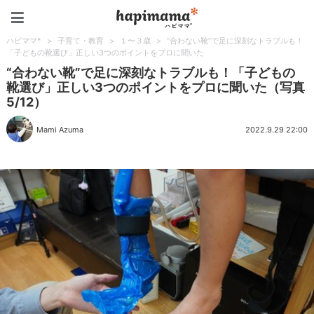
ハピママ*
ハピママ*
>
子育て・教育
>
１〜３歳
>
“合わない靴”で足に深刻なトラブルも！
「子どもの靴選び」正しい3つのポイントをプロに聞いた
“合わない靴”で足に深刻なトラブルも！「子どもの
靴選び」正しい3つのポイントをプロに聞いた（写真
5/12）
Mami Azuma
2022.9.29 22:00