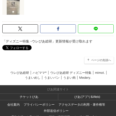
「ディズニー特集 -ウレぴあ総研」更新情報が受け取れます
ページの先頭へ
ウレぴあ総研
|
ハピママ*
|
ウレぴあ総研 ディズニー特集
|
mimot.
|
うまいめし
|
うまいパン
|
うまい肉
|
Medery.
ぴあ関連サイト
チケットぴあ
ぴあ(アプリ&Web)
会社案内
プライバシーポリシー
アクセスデータの利用・著作権等
外部送信ポリシー