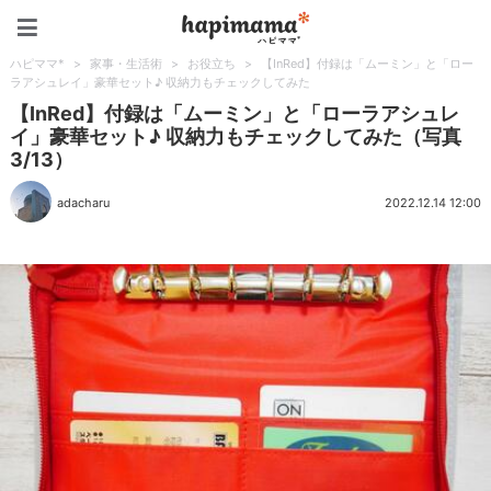
ハピママ*
ハピママ*
>
家事・生活術
>
お役立ち
>
【InRed】付録は「ムーミン」と「ロー
ラアシュレイ」豪華セット♪ 収納力もチェックしてみた
【InRed】付録は「ムーミン」と「ローラアシュレ
イ」豪華セット♪ 収納力もチェックしてみた（写真
3/13）
adacharu
2022.12.14 12:00