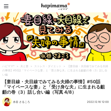
ハピママ*
ハピママ*
>
夫と妻
>
ストレス・ダイエット
>
【妻目線・夫目線でみてみる夫婦
の事情】#50話「マイペースな妻」と「受け身な夫」に生まれる齟齬の巻（3）話し合
い編
【妻目線・夫目線でみてみる夫婦の事情】#50話
「マイペースな妻」と「受け身な夫」に生まれる齟
齬の巻（3）話し合い編（写真 4/8）
水谷 さるころ
2022.12.16 12:00