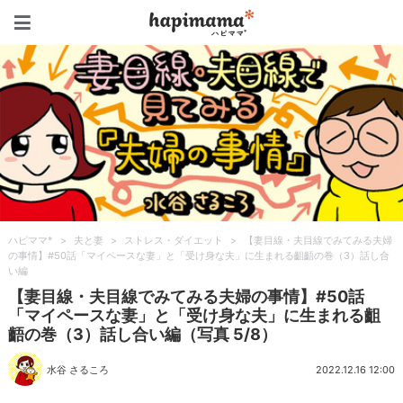
ハピママ*
ハピママ*
>
夫と妻
>
ストレス・ダイエット
>
【妻目線・夫目線でみてみる夫婦
の事情】#50話「マイペースな妻」と「受け身な夫」に生まれる齟齬の巻（3）話し合
い編
【妻目線・夫目線でみてみる夫婦の事情】#50話
「マイペースな妻」と「受け身な夫」に生まれる齟
齬の巻（3）話し合い編（写真 5/8）
水谷 さるころ
2022.12.16 12:00