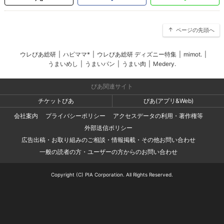
ページの先頭へ
ウレぴあ総研
|
ハピママ*
|
ウレぴあ総研 ディズニー特集
|
mimot.
|
うまいめし
|
うまいパン
|
うまい肉
|
Medery.
ぴあ関連サイト
チケットぴあ
ぴあ(アプリ&Web)
会社案内
プライバシーポリシー
アクセスデータの利用・著作権等
外部送信ポリシー
広告出稿・お取り組みのご相談・情報掲載・その他お問い合わせ
一般の読者の方・ユーザーの方からのお問い合わせ
Copyright (C) PIA Corporation. All Rights Reserved.