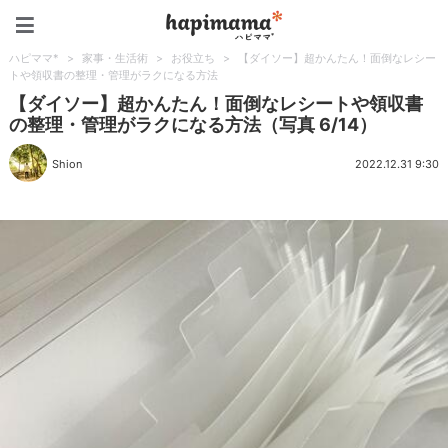
ハピママ*
ハピママ*
>
家事・生活術
>
お役立ち
>
【ダイソー】超かんたん！面倒なレシー
トや領収書の整理・管理がラクになる方法
【ダイソー】超かんたん！面倒なレシートや領収書
の整理・管理がラクになる方法（写真 6/14）
Shion
2022.12.31 9:30