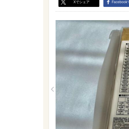
Xでシェア
Faceboo
<