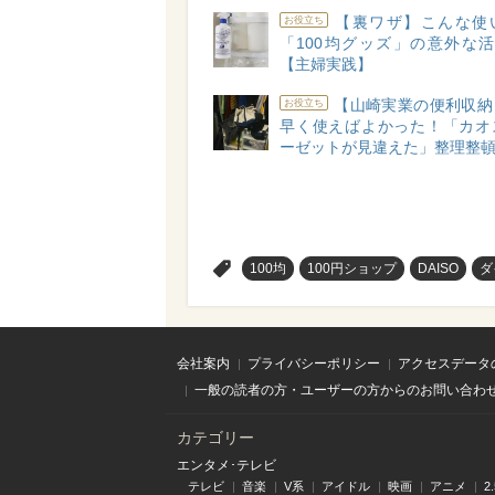
【裏ワザ】こんな使
お役立ち
「100均グッズ」の意外な活
【主婦実践】
【山崎実業の便利収納
お役立ち
早く使えばよかった！「カオ
ーゼットが見違えた」整理整
>
100均
100円ショップ
DAISO
ダ
会社案内
プライバシーポリシー
アクセスデータ
一般の読者の方・ユーザーの方からのお問い合わ
カテゴリー
エンタメ･テレビ
テレビ
音楽
V系
アイドル
映画
アニメ
2