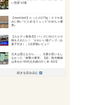
い惣菜”10選
【mont-bell】たったの173g！スマホ並
みに軽い“たためるリュック”がめちゃ優
秀♪
【カルディ新発売】バッグに付けたり小
物を入れたい！「かわいい猫グッズ（お
菓子付き）」2点実物レビュー
元夫は震えながら……。元妻が思いもし
なかった「衝撃の事実」【続・熟年離婚
は幸せか-50代元夫婦の行く末- #22】
>
続きを読み込む