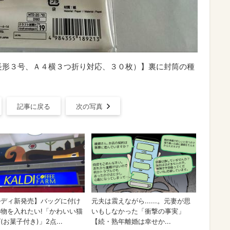
長形３号、Ａ４横３つ折り対応、３０枚）】裏に封筒の種
記事に戻る
次の写真