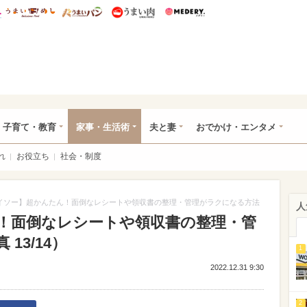
総研 ディズニー特集
mimot.
うまいめし
うまいパン
うまい肉
Medery.
ママ*
子育て・教育
家事・生活術
夫と妻
おでかけ・エンタメ
れ
お役立ち
社会・制度
イソー】超かんたん！面倒なレシートや領収書の整理・管理がラクになる方法
人
！面倒なレシートや領収書の整理・管
13/14）
1
2022.12.31 9:30
2