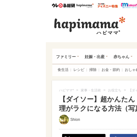
ウレぴあ総研
ハピママ*
ウレぴあ
ハピ
ファミリー
妊娠・出産
赤ちゃん
食生活
レシピ
掃除
お金・節約
おしゃ
>
>
>
ハピママ*
家事・生活術
お役立ち
【ダ
【ダイソー】超かんたん
理がラクになる方法（写真 
Shion