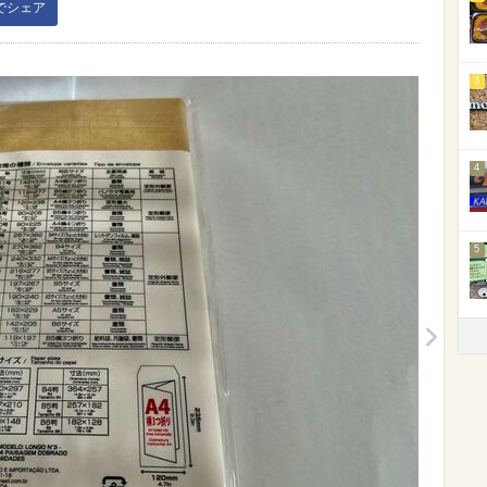
kでシェア
3
4
5