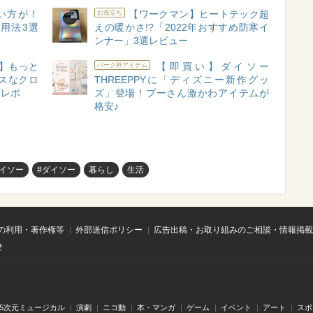
い方が！
【ワークマン】ヒートテック超
お役立ち
用法3選
えの暖かさ!?「2022年おすすめ防寒イ
ンナー」3選レビュー
】もっと
【即買い】ダイソー
パーク外アイテム
スなクロ
THREEPPYに「ディズニー新作グッ
頓レポ
ズ」登場！プーさん激かわアイテムが
格安♪
イソー
#ダイソー
暮らし
生活
の利用・著作権等
外部送信ポリシー
広告出稿・お取り組みのご相談・情報掲載
せ
.5次元ミュージカル
演劇
ニコ動
本・マンガ
ゲーム
イベント
アート
スポ