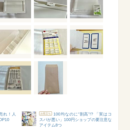
爆売れ！人
100均なのに“割高”!? 「実はコ
お役立ち
P10
スパが悪い」100円ショップの要注意な
アイテム8つ