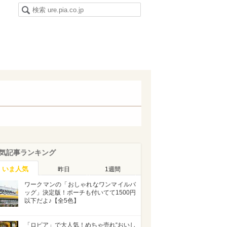
気記事ランキング
いま人気
昨日
1週間
ワークマンの「おしゃれなワンマイルバ
ッグ」決定版！ポーチも付いてて1500円
以下だよ♪【全5色】
「ロピア」で大人気！めちゃ売れ“おいし