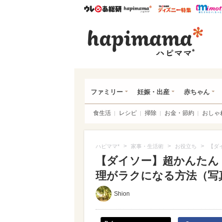
ウレぴあ総研
ハピママ*
ウレぴあ
ハピ
ファミリー
妊娠・出産
赤ちゃん
食生活
レシピ
掃除
お金・節約
おしゃ
>
>
>
ハピママ*
家事・生活術
お役立ち
【ダ
【ダイソー】超かんたん
理がラクになる方法（写真 
Shion