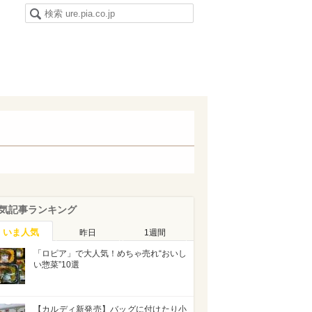
気記事ランキング
いま人気
昨日
1週間
「ロピア」で大人気！めちゃ売れ“おいし
い惣菜”10選
【カルディ新発売】バッグに付けたり小