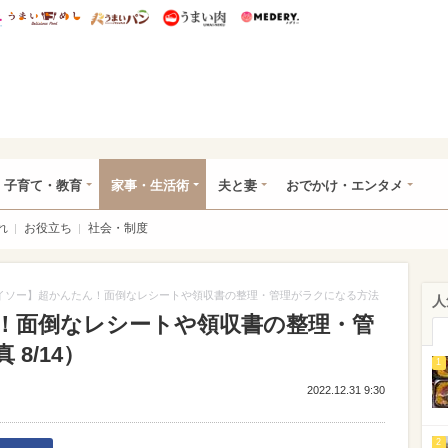
総研 ディズニー特集
mimot.
うまいめし
うまいパン
うまい肉
Medery.
ママ*
子育て・教育
家事・生活術
夫と妻
おでかけ・エンタメ
れ
お役立ち
社会・制度
イソー】超かんたん！面倒なレシートや領収書の整理・管理がラクになる方法
人
！面倒なレシートや領収書の整理・管
8/14）
1
2022.12.31 9:30
2