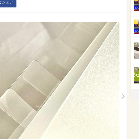
kでシェア
3
4
5