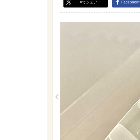
Xでシェア
Faceboo
<