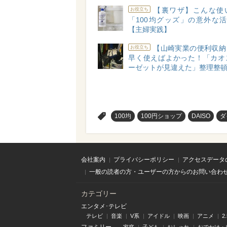
【裏ワザ】こんな使
お役立ち
「100均グッズ」の意外な活
【主婦実践】
【山崎実業の便利収納
お役立ち
早く使えばよかった！「カオ
ーゼットが見違えた」整理整
>
100均
100円ショップ
DAISO
ダ
会社案内
プライバシーポリシー
アクセスデータ
一般の読者の方・ユーザーの方からのお問い合わ
カテゴリー
エンタメ･テレビ
テレビ
音楽
V系
アイドル
映画
アニメ
2