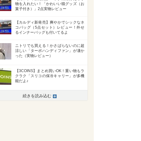
物を入れたい！「かわいい猫グッズ（お
菓子付き）」2点実物レビュー
【カルディ新発売】爽やかでシックなネ
コバッグ（5点セット）レビュー！外せ
るインナーバッグも付いてるよ
ニトリでも買える！かさばらないのに超
涼しい「ターボハンディファン」が凄か
った（実物レビュー）
【3COINS】まとめ買いOK！重い物もラ
クラク「スリコの保冷キャリー」が多機
能だよ♪
続きを読み込む
>