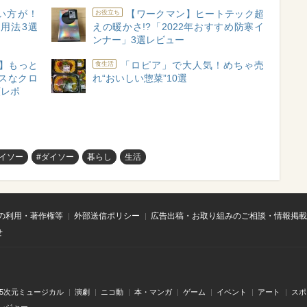
い方が！
【ワークマン】ヒートテック超
お役立ち
用法3選
えの暖かさ!?「2022年おすすめ防寒イ
ンナー」3選レビュー
】もっと
「ロピア」で大人気！めちゃ売
食生活
スなクロ
れ“おいしい惣菜”10選
頓レポ
イソー
#ダイソー
暮らし
生活
の利用・著作権等
外部送信ポリシー
広告出稿・お取り組みのご相談・情報掲載
せ
.5次元ミュージカル
演劇
ニコ動
本・マンガ
ゲーム
イベント
アート
スポ