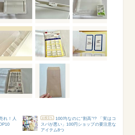
爆売れ！人
100均なのに“割高”!? 「実はコ
お役立ち
P10
スパが悪い」100円ショップの要注意な
アイテム8つ