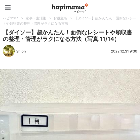
ハピママ*
ハピママ*
>
家事・生活術
>
お役立ち
>
【ダイソー】超かんたん！面倒なレシー
トや領収書の整理・管理がラクになる方法
【ダイソー】超かんたん！面倒なレシートや領収書
の整理・管理がラクになる方法（写真 11/14）
Shion
2022.12.31 9:30