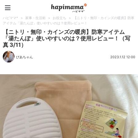
ハピママ*
ハピママ*
>
家事・生活術
>
お役立ち
>
【ニトリ・無印・カインズの暖房】防寒
アイテム「湯たんぽ」使いやすいのは？使用レビュー！
【ニトリ・無印・カインズの暖房】防寒アイテム
「湯たんぽ」使いやすいのは？使用レビュー！（写
真 3/11）
びあちゃん
2023.1.12 12:00