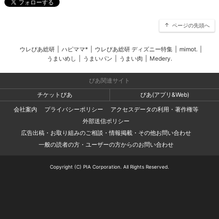
ページの先頭へ
ウレぴあ総研
|
ハピママ*
|
ウレぴあ総研 ディズニー特集
|
mimot.
|
うまいめし
|
うまいパン
|
うまい肉
|
Medery.
ぴあ関連サイト
チケットぴあ
ぴあ(アプリ&Web)
会社案内
プライバシーポリシー
アクセスデータの利用・著作権等
外部送信ポリシー
広告出稿・お取り組みのご相談・情報掲載・その他お問い合わせ
一般の読者の方・ユーザーの方からのお問い合わせ
Copyright (C) PIA Corporation. All Rights Reserved.