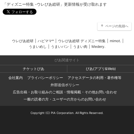
「ディズニー特集 -ウレぴあ総研」更新情報が受け取れます
ページの先頭へ
ウレぴあ総研
|
ハピママ*
|
ウレぴあ総研 ディズニー特集
|
mimot.
|
うまいめし
|
うまいパン
|
うまい肉
|
Medery.
ぴあ関連サイト
チケットぴあ
ぴあ(アプリ&Web)
会社案内
プライバシーポリシー
アクセスデータの利用・著作権等
外部送信ポリシー
広告出稿・お取り組みのご相談・情報掲載・その他お問い合わせ
一般の読者の方・ユーザーの方からのお問い合わせ
Copyright (C) PIA Corporation. All Rights Reserved.