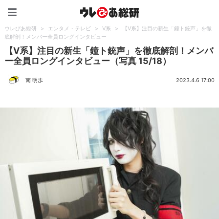
ウレぴあ総研（うれぴあ）
ウレぴあ総研
>
エンタメ・テレビ
>
V系
>
【V系】注目の新生「鐘ト銃声」を徹
底解剖！メンバー全員ロングインタビュー
【V系】注目の新生「鐘ト銃声」を徹底解剖！メンバ
ー全員ロングインタビュー（写真 15/18）
南 明歩
2023.4.6 17:00