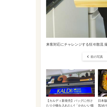
来客対応にチャレンジする狂ヰ散流 
前の写真