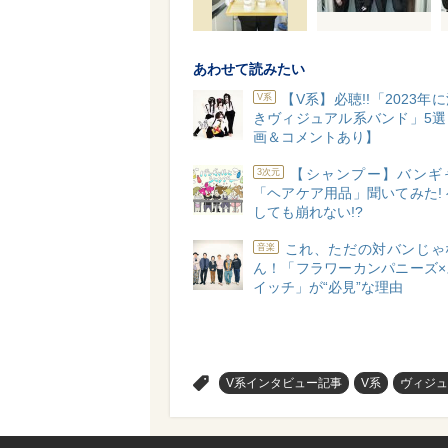
あわせて読みたい
【V系】必聴!!「2023年
V系
きヴィジュアル系バンド」5選
画＆コメントあり】
【シャンプー】バンギ
3次元
「ヘアケア用品」聞いてみた!
しても崩れない!?
これ、ただの対バンじゃ
音楽
ん！「フラワーカンパニーズ×
イッチ」が“必見”な理由
>
V系インタビュー記事
V系
ヴィジュ