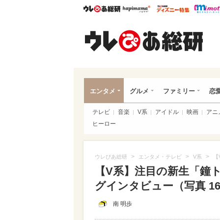
ウレぴあ総研
ハピママ*
ウレぴあ
ウレ
エンタメ
グルメ
ファミリー
恋
テレビ
音楽
V系
アイドル
映画
アニ
ヒーロー
>
>
>
ウレぴあ総研
エンタメ・テレビ
V系
【
【V系】注目の新生「鐘
グインタビュー（写真 16/
南 明歩