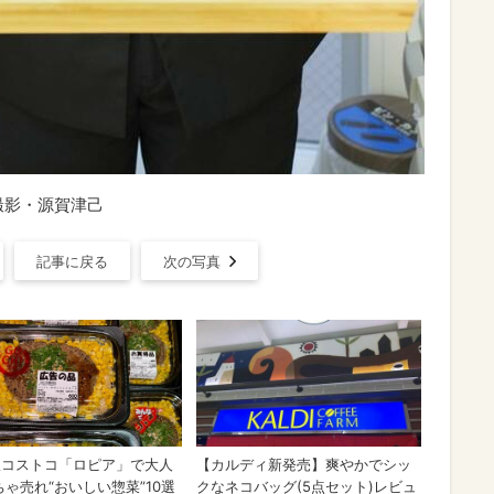
撮影・源賀津己
記事に戻る
次の写真