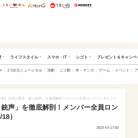
総研 ディズニー特集
mimot.
うまいめし
うまいパン
うまい肉
Medery.
ぴあ総研（うれぴあ）
愛
ライフスタイル
スマホ・IT
シゴト
プレゼント＆キャンペ
メ
2.5次元ミュージカル
演劇
ニコ動
本・マンガ
ゲーム
イベント
V系】注目の新生「鐘ト銃声」を徹底解剖！メンバー全員ロングインタビュー
ト銃声」を徹底解剖！メンバー全員ロン
18）
2023.4.6 17:00