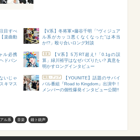
に注目すべ
【V系】冬将軍×藤谷千明「“ヴィジュア
【楽曲動
ル系がカッコ悪くなくなった”は本当
か!?」殴り合いロング対談
ャル必携
【V系】5万RT超え!「0.1gの誤
音楽
 ヘドバン
算」緑川裕宇はなぜバズりたい? 真意を
明かすロングインタビュー
ないじゃ
【YOUNITE】話題のサバイ
韓流・アジア
スキマス
バル番組『Road to Kingdom』出演中！
メンバーの個性爆発インタビュー公開!!
アル系
音楽
鐘ト銃声