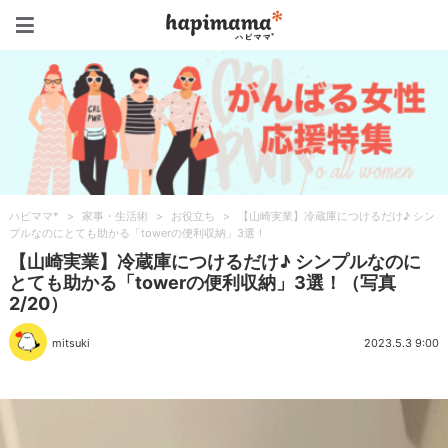
ハピママ*
ハピママ*
>
家事・生活術
>
お役立ち
>
【山崎実業】冷蔵庫につけるだけ♪ シン
プルなのにとても助かる「towerの便利収納」3選！
【山崎実業】冷蔵庫につけるだけ♪ シンプルなのに
とても助かる「towerの便利収納」3選！（写真
2/20）
mitsuki
2023.5.3 9:00