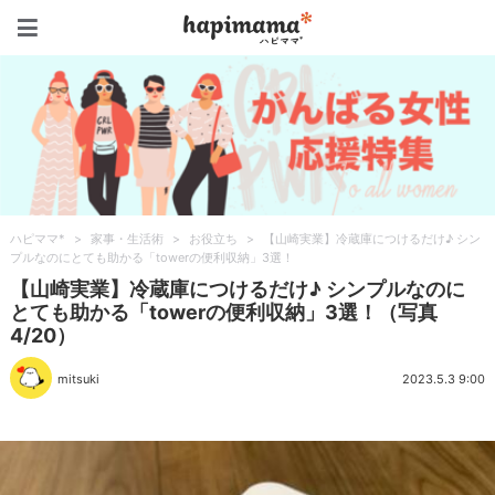
ハピママ*
ハピママ*
>
家事・生活術
>
お役立ち
>
【山崎実業】冷蔵庫につけるだけ♪ シン
プルなのにとても助かる「towerの便利収納」3選！
【山崎実業】冷蔵庫につけるだけ♪ シンプルなのに
とても助かる「towerの便利収納」3選！（写真
4/20）
mitsuki
2023.5.3 9:00