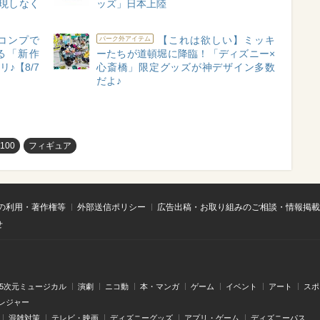
現しなく
ッズ」日本上陸
コンプで
【これは欲しい】ミッキ
パーク外アイテム
る「新作
ーたちが道頓堀に降臨！「ディズニー×
♪【8/7
心斎橋」限定グッズが神デザイン多数
だよ♪
y100
フィギュア
の利用・著作権等
外部送信ポリシー
広告出稿・お取り組みのご相談・情報掲載
せ
.5次元ミュージカル
演劇
ニコ動
本・マンガ
ゲーム
イベント
アート
スポ
レジャー
混雑対策
テレビ・映画
ディズニーグッズ
アプリ・ゲーム
ディズニーパス