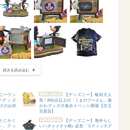
続きを読み込む
ニーラン
【ディズニー】毎回大人
パーク外アイテム
がグッズ
気！800点以上の「くまのプーさん」激
ークのお供
かわグッズ大集合イベント開催【京王
百貨店】
とにかく
【ディズニー】海外らし
ディズニーストア
ー」グッ
いハチャメチャ柄♪ 必見「スティッチグ