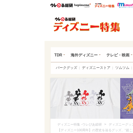
ウレぴあ総研
ハピママ*
ウレぴあ
ディ
TDR
海外ディズニー
テレビ・映画
パークグッズ
ディズニーストア
ツムツム
>
ディズニー特集 -ウレぴあ総研
ディズニーグッ
【ディズニー100周年】の歴史を辿るグッズ、“超