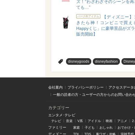
ズ！“わざわざそのシーンを再
ても…”
【ディズニー】
パーク外アイテム
きたら神！コンビニで買え
Happyくじ」に豪華景品がズラリ
販売開始】
>
disneygoods
disneyfashion
Disne
会社案内
プライバシーポリシー
アクセスデータ
一般の読者の方・ユーザーの方からのお問い合わ
カテゴリー
エンタメ･テレビ
テレビ
音楽
V系
アイドル
映画
アニメ
2
ファミリー
家庭
子ども
おしゃれ
おでかけ・
ディズニー
TDL
TDS
裏ワザ・攻略
混雑予想