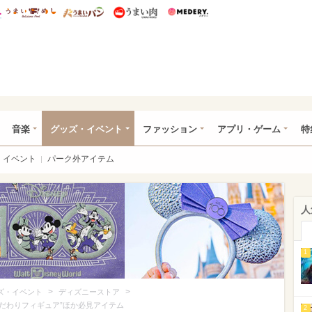
総研 ディズニー特集
mimot.
うまいめし
うまいパン
うまい肉
Medery.
ズニー特集 -ウレぴあ総研
音楽
グッズ・イベント
ファッション
アプリ・ゲーム
特
イベント
パーク外アイテム
人
1
>
>
ズ・イベント
ディズニーストア
こだわりフィギュア”ほか必見アイテム
2