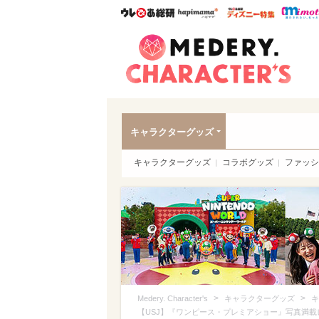
ウレぴあ総研
ハピママ*
ウレぴあ
Meder
キャラクターグッズ
キャラクターグッズ
コラボグッズ
ファッシ
>
>
Medery. Character's
キャラクターグッズ
キ
【USJ】『ワンピース・プレミアショー』写真満