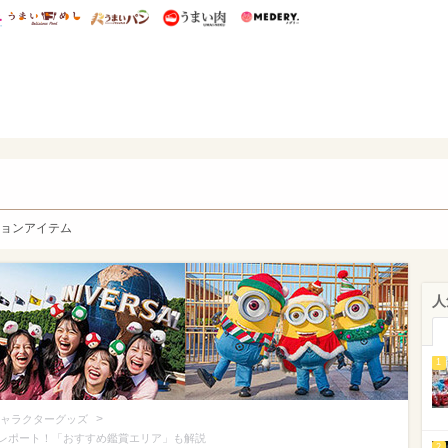
総研 ディズニー特集
mimot.
うまいめし
うまいパン
うまい肉
Medery.
y. Character's
ョンアイテム
人
1
>
ャラクターグッズ
載レポート！「おすすめ鑑賞エリア」も解説
2