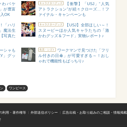
かわバケ
【衝撃】「USJ」“人気
キャラクターグッズ
」が豊富
アトラクション”が続々クローズ…！フ
入OK
ァイナル・キャンペーンも
奮！「ハリ
【USJ】全部ほしい～！
キャラクターグッズ
」魔法生
スヌーピーほか人気キャラたちの「激
【写真た
かわグッズ＆フード」実物レポート♪
ューシャも
ワークマンで見つけた「フリ
生活・シゴト
LY」グッ
ル付きの日傘」が可愛すぎる～！おし
ゃれで機能性もばっちり♪
ン
ワンピース
の利用・著作権等
外部送信ポリシー
広告出稿・お取り組みのご相談・情報掲載
せ