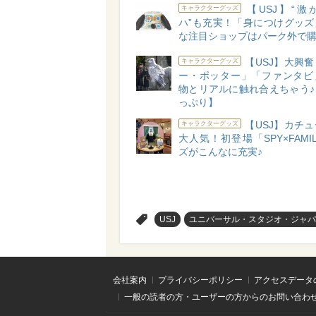
【USJ】“激
キャラクターグッズ
ハ”も充実！「身につけグッズ
な注目ショップはパーク外で購
【USJ】大興
キャラクターグッズ
ー・ポッター」「ファンタビ
物とリアルに触れ合えちゃう♪
っぷり】
【USJ】カチ
キャラクターグッズ
大人気！初登場「SPY×FAMI
ズがこんなに充実♪
>
USJ
ユニバーサル・スタジオ・ジャパ
会社案内
プライバシーポリシー
アクセスデータ
一般の読者の方・ユーザーの方からのお問い合わ