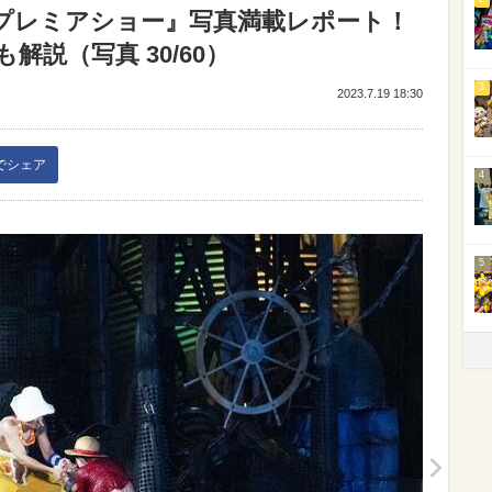
・プレミアショー』写真満載レポート！
説（写真 30/60）
3
2023.7.19 18:30
kでシェア
4
5