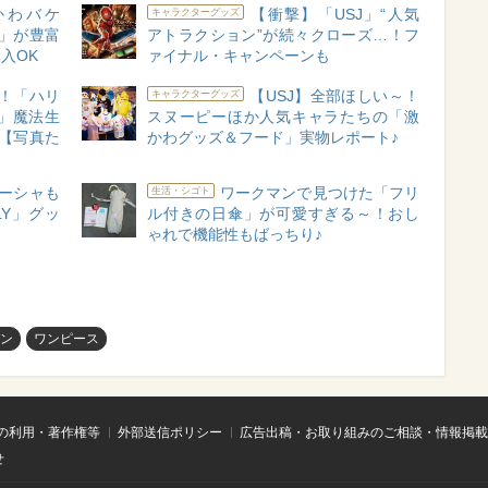
かわバケ
【衝撃】「USJ」“人気
キャラクターグッズ
」が豊富
アトラクション”が続々クローズ…！フ
入OK
ァイナル・キャンペーンも
奮！「ハリ
【USJ】全部ほしい～！
キャラクターグッズ
」魔法生
スヌーピーほか人気キャラたちの「激
【写真た
かわグッズ＆フード」実物レポート♪
ューシャも
ワークマンで見つけた「フリ
生活・シゴト
LY」グッ
ル付きの日傘」が可愛すぎる～！おし
ゃれで機能性もばっちり♪
ン
ワンピース
の利用・著作権等
外部送信ポリシー
広告出稿・お取り組みのご相談・情報掲載
せ