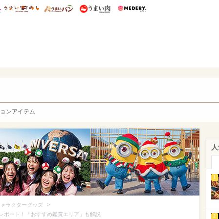
総研 ディズニー特集
mimot.
うまいめし
うまいパン
うまい肉
Medery.
y. Character's
ョンアイテム
人
1
>
ャラクターグッズ
載レポート！「おすすめ鑑賞エリア」も解説
2