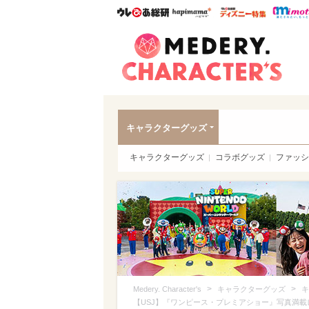
ウレぴあ総研
ハピママ*
ウレぴあ
Meder
キャラクターグッズ
キャラクターグッズ
コラボグッズ
ファッシ
>
>
Medery. Character's
キャラクターグッズ
キ
【USJ】『ワンピース・プレミアショー』写真満