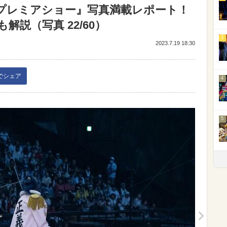
・プレミアショー』写真満載レポート！
説（写真 22/60）
3
2023.7.19 18:30
kでシェア
4
5