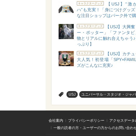
【USJ】“激
キャラクターグッズ
ハ”も充実！「身につけグッズ
な注目ショップはパーク外で購
【USJ】大興
キャラクターグッズ
ー・ポッター」「ファンタビ
物とリアルに触れ合えちゃう♪
っぷり】
【USJ】カチ
キャラクターグッズ
大人気！初登場「SPY×FAMI
ズがこんなに充実♪
>
USJ
ユニバーサル・スタジオ・ジャパ
会社案内
プライバシーポリシー
アクセスデータ
一般の読者の方・ユーザーの方からのお問い合わ