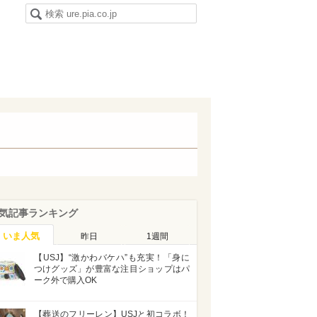
気記事ランキング
いま人気
昨日
1週間
【USJ】“激かわバケハ”も充実！「身に
つけグッズ」が豊富な注目ショップはパ
ーク外で購入OK
【葬送のフリーレン】USJと初コラボ！