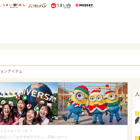
総研 ディズニー特集
mimot.
うまいめし
うまいパン
うまい肉
Medery.
y. Character's
ョンアイテム
人
1
>
ャラクターグッズ
絶対ほしい「おすすめアイテム」写真レポート
2