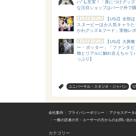
ハ”も充実！「身につけグッズ
な注目ショップはパーク外で購
【USJ】全部
キャラクターグッズ
スヌーピーほか人気キャラた
かわグッズ＆フード」実物レポ
【USJ】大興
キャラクターグッズ
ー・ポッター」「ファンタビ
物とリアルに触れ合えちゃう♪
っぷり】
>
ユニバーサル・スタジオ・ジャパン
U
会社案内
プライバシーポリシー
アクセスデータ
一般の読者の方・ユーザーの方からのお問い合わ
カテゴリー