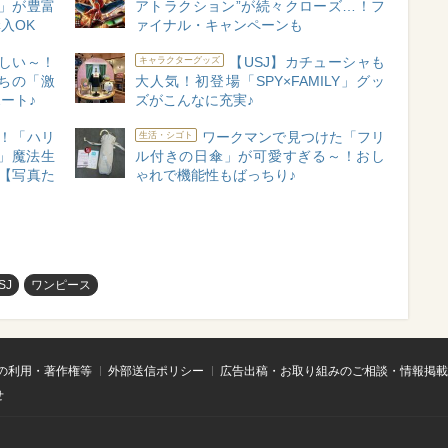
」が豊富
アトラクション”が続々クローズ…！フ
入OK
ァイナル・キャンペーンも
ほしい～！
【USJ】カチューシャも
キャラクターグッズ
ちの「激
大人気！初登場「SPY×FAMILY」グッ
ート♪
ズがこんなに充実♪
奮！「ハリ
ワークマンで見つけた「フリ
生活・シゴト
」魔法生
ル付きの日傘」が可愛すぎる～！おし
【写真た
ゃれで機能性もばっちり♪
SJ
ワンピース
の利用・著作権等
外部送信ポリシー
広告出稿・お取り組みのご相談・情報掲載
せ